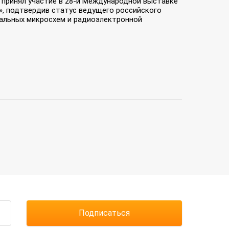
» принял участие в 28-й Международной выставке
», подтвердив статус ведущего российского
ральных микросхем и радиоэлектронной