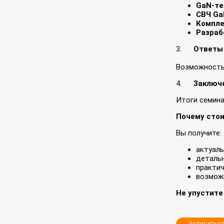
GaN‑те
СВЧ Ga
Компле
Разраб
3.
Ответы
Возможность 
4.
Заключ
Итоги семина
Почему сто
Вы получи
актуал
детальн
практич
возмож
Не упустите