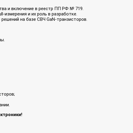
ва и включение в реестр ПП РФ № 719.
l‑измерения и их роль в разработке.
 решений на базе СВЧ GaN‑транзисторов.
ы.
сторов;
ании.
ктроники!