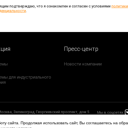
ящим подтверждаю, что я ознакомлен и согласен с условиями
политики
денциальности
.
кция
Пресс-центр
емы
Новости компании
мы для индустриального
ния
 Москва, Зеленоград, Георгиевский проспект, дом 5
Мы в соцсетях:
оту сайта. Продолжая использовать сайт, Вы соглашаетесь на обр