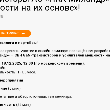
сти на их основе»!
25
 НА СЕМИНАР
оллеги и партнёры!
ас принять участие в онлайн‑семинаре, посвящённом разрабо
андр» —
СВЧ GaN‑транзисторов и усилителей мощности на 
:
18.12.2025, 12:00 (по московскому времени).
айн.
льность:
1–1,5 часа.
мероприятия
ение
(5 мин.)
етствие и обзор ключевых тем семинара.
ая часть
(25 мин.)