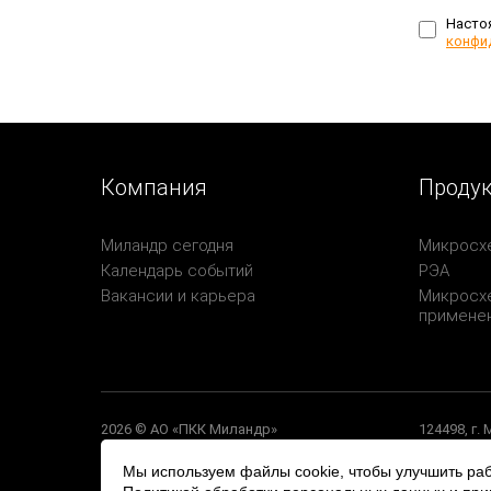
Насто
конфи
Компания
Проду
Миландр сегодня
Микросх
Календарь событий
РЭА
Вакансии и карьера
Микросхе
примене
2026 © АО «ПКК Миландр»
124498, г.
Политика обработки персональных данных
Политика конфиденциальности
Мы используем файлы cookie, чтобы улучшить раб