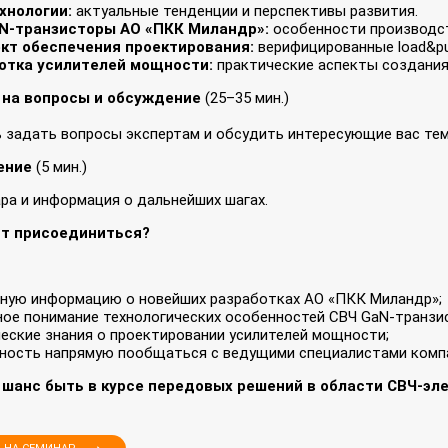
хнологии:
актуальные тенденции и перспективы развития.
N‑транзисторы АО «ПКК Миландр»:
особенности производст
кт обеспечения проектирования:
верифицированные load&pul
отка усилителей мощности:
практические аспекты создания
 на вопросы и обсуждение
(25–35 мин.)
задать вопросы экспертам и обсудить интересующие вас тем
ение
(5 мин.)
ра и информация о дальнейших шагах.
ит присоединиться?
те:
ьную информацию о новейших разработках АО «ПКК Миландр»;
ое понимание технологических особенностей СВЧ GaN‑транзи
еские знания о проектировании усилителей мощности;
ность напрямую пообщаться с ведущими специалистами комп
 шанс быть в курсе передовых решений в области СВЧ‑эле