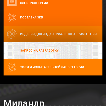
ЭЛЕКТРОЭНЕРГИИ
АО «ПКК Миландр»
9 декабря 2025
ПОСТАВКА ЭКБ
Приглашаем на онлайн-семинар на тему «СВЧ GaN-
транзисторы АО «ПКК Миландр» и ...
ИЗДЕЛИЯ ДЛЯ ИНДУСТРИАЛЬНОГО ПРИМЕНЕНИЯ
14 августа 2025
«Миландр» примет участие в Российском форуме
Микроэлектроника 2025
ЗАПРОС НА РАЗРАБОТКУ
21 мая 2025
Опубликована статья "Отечественные GaN СВЧ-
транзисторы с комплектом ...
УСЛУГИ ИСПЫТАТЕЛЬНОЙ ЛАБОРАТОРИИ
19 мая 2025
Интервью с генеральным директором АО «ПКК
Миландр» для журнала «Электроника:НТБ»
18 апреля 2025
«Миландр» подтвердил лидерские позиции на
Миландр
международной выставке ExpoElectronica ...