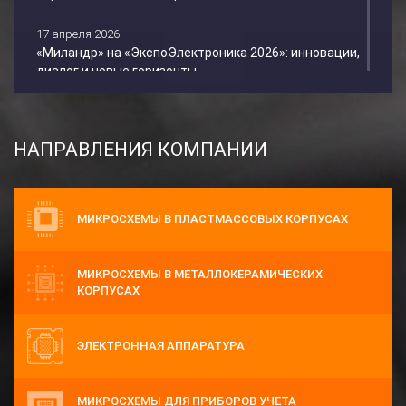
17 апреля 2026
«Миландр» на «ЭкспоЭлектроника 2026»: инновации,
диалог и новые горизонты
31 марта 2026
Миландр теперь на OZON!
НАПРАВЛЕНИЯ КОМПАНИИ
17 марта 2026
Приглашаем на выставку EXPOELECTRONICA 2026!
МИКРОСХЕМЫ В ПЛАСТМАССОВЫХ КОРПУСАХ
16 февраля 2026
Освоено серийное производство линейки мощных
СВЧ GaN-транзисторов серии «MGN» с ...
МИКРОСХЕМЫ В МЕТАЛЛОКЕРАМИЧЕСКИХ
КОРПУСАХ
2 февраля 2026
«Миландр» на РЕН ТВ: о вызовах и перспективах
отрасли
ЭЛЕКТРОННАЯ АППАРАТУРА
19 декабря 2025
Подведены итоги вебинара: GaN СВЧ-транзисторы
МИКРОСХЕМЫ ДЛЯ ПРИБОРОВ УЧЕТА