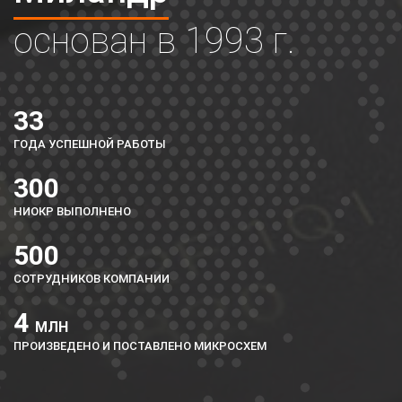
основан в 1993 г.
27 января 2025
Испытательная лаборатория Миландр
аккредитована
3 декабря 2024
33
«Рудирон»: новая платформа для обучения
ГОДА УСПЕШНОЙ РАБОТЫ
робототехнике на базе микроконтроллера ...
300
22 ноября 2024
Конференция «АО «ЛИТ-ФОНОН, АО «ПКК Миландр» –
НИОКР ВЫПОЛНЕНО
вектор развития в условиях санкций, ...
500
21 ноября 2024
СОТРУДНИКОВ КОМПАНИИ
Микросхемы Миландра вновь пополнили Реестр
Минпромторга
4
МЛН
30 августа 2024
ПРОИЗВЕДЕНО И ПОСТАВЛЕНО МИКРОСХЕМ
Новые микросхемы Миландр в реестре
Минпромторга